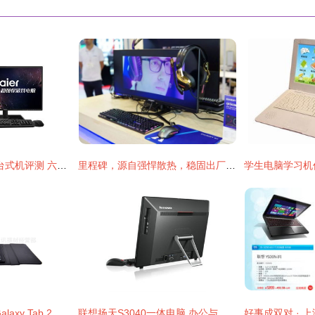
海尔轰天雷X9 NX5台式机评测 六代i5配GTX950，2499元能否战三年？
里程碑，源自强悍散热，稳固出厂性能 攀升电脑在2019香港环球资源展会创造关键热点新闻复盘与技术洞察
高效商务伴侣 三星Galaxy Tab 2蓝牙键盘皮套深度解析
联想扬天S3040一体电脑 办公与家用的经典之选