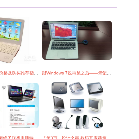
学生电脑学习机价格及购买推荐指南 如何挑选高性价比产品？
跟Windows 7说再见之后——笔记本屏幕如何“大放异彩” 精准电脑投屏与远程协作的艺术
好事成双对 · 上海锋圣联想电脑特惠风潮来袭
「第3页」设计之声 数码耳麦话筒海报的视觉狂想曲